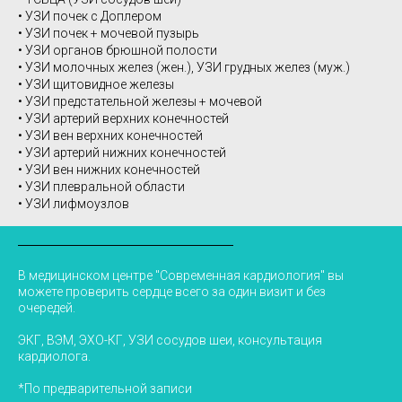
• УЗИ почек с Доплером
• УЗИ почек + мочевой пузырь
• УЗИ органов брюшной полости
• УЗИ молочных желез (жен.), УЗИ грудных желез (муж.)
• УЗИ щитовидное железы
• УЗИ предстательной железы + мочевой
• УЗИ артерий верхних конечностей
• УЗИ вен верхних конечностей
• УЗИ артерий нижних конечностей
• УЗИ вен нижних конечностей
• УЗИ плевральной области
• УЗИ лифмоузлов
В медицинском центре "Современная кардиология" вы
можете проверить сердце всего за один визит и без
очередей.
ЭКГ, ВЭМ, ЭХО-КГ, УЗИ сосудов шеи, консультация
кардиолога.
*По предварительной записи