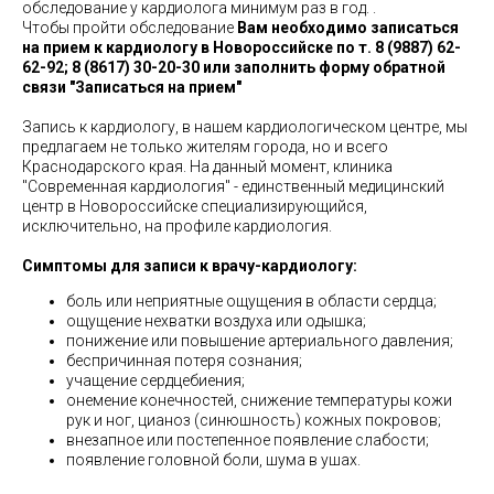
обследование у кардиолога минимум раз в год. .
Чтобы пройти обследование
Вам необходимо записаться
на прием к кардиологу в Новороссийске по т. 8 (9887) 62-
62-92; 8 (8617) 30-20-30 или заполнить форму обратной
связи "Записаться на прием"
Запись к кардиологу, в нашем кардиологическом центре, мы
предлагаем не только жителям города, но и всего
Краснодарского края. На данный момент, клиника
"Современная кардиология" - единственный медицинский
центр в Новороссийске специализирующийся,
исключительно, на профиле кардиология.
Симптомы для записи к врачу-кардиологу:
боль или неприятные ощущения в области сердца;
ощущение нехватки воздуха или одышка;
понижение или повышение артериального давления;
беспричинная потеря сознания;
учащение сердцебиения;
онемение конечностей, снижение температуры кожи
рук и ног, цианоз (синюшность) кожных покровов;
внезапное или постепенное появление слабости;
появление головной боли, шума в ушах.