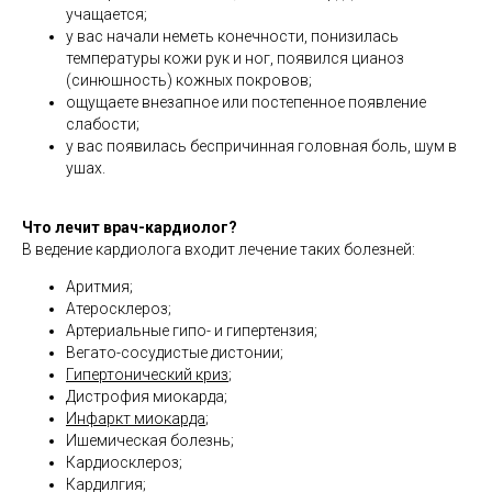
учащается;
у вас начали неметь конечности, понизилась
температуры кожи рук и ног, появился цианоз
(синюшность) кожных покровов;
ощущаете внезапное или постепенное появление
слабости;
у вас появилась беспричинная головная боль, шум в
ушах.
Что лечит врач-кардиолог?
В ведение кардиолога входит лечение таких болезней:
Аритмия;
Атеросклероз;
Артериальные гипо- и гипертензия;
Вегато-сосудистые дистонии;
Гипертонический криз
;
Дистрофия миокарда;
Инфаркт миокарда
;
Ишемическая болезнь;
Кардиосклероз;
Кардилгия;